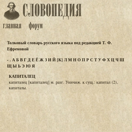
Толковый словарь русского языка под редакцией Т. Ф.
Ефремовой
-
.
А
Б
В
Г
Д
Е
Ё
Ж
З
И
Й
[К]
Л
М
Н
О
П
Р
С
Т
У
Ф
Х
Ц
Ч
Ш
Щ
Ы
Ь
Э
Ю
Я
КАПИТАЛЕЦ
капиталец [капиталец] м. разг. Уничиж. к сущ.: капитал (2),
капиталы.