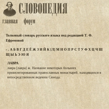
Толковый словарь русского языка под редакцией Т. Ф.
Ефремовой
-
.
А
Б
В
Г
Д
Е
Ё
Ж
З
И
Й
К
[Л]
М
Н
О
П
Р
С
Т
У
Ф
Х
Ц
Ч
Ш
Щ
Ы
Ь
Э
Ю
Я
ЛАВРА
лавра [лавра] ж. Название некоторых больших
привилегированных православных монастырей, находящихся в
непосредственном ведении Синода.