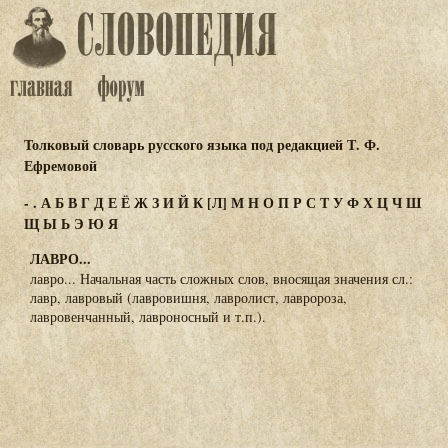
Толковый словарь русского языка под редакцией Т. Ф.
Ефремовой
-
.
А
Б
В
Г
Д
Е
Ё
Ж
З
И
Й
К
[Л]
М
Н
О
П
Р
С
Т
У
Ф
Х
Ц
Ч
Ш
Щ
Ы
Ь
Э
Ю
Я
ЛАВРО...
лавро... Начальная часть сложных слов, вносящая значения сл.:
лавр, лавровый (лавровишня, лавролист, лавророза,
лавровенчанный, лавроносный и т.п.).