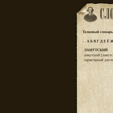
Толковый словарь 
-
.
А
Б
В
Г
Д
Е
Ё
ЛАМУТСКИЙ
ламутский [ламутс
характерный для 