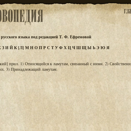
русского языка под редакцией Т. Ф. Ефремовой
Ж
З
И
Й
К
[Л]
М
Н
О
П
Р
С
Т
У
Ф
Х
Ц
Ч
Ш
Щ
Ы
Ь
Э
Ю
Я
кий] прил. 1) Относящийся к ламутам, связанный с ними. 2) Свойствен
них. 3) Принадлежащий ламутам.