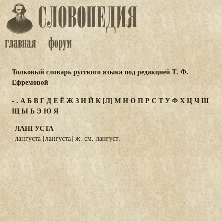
Толковый словарь русского языка под редакцией Т. Ф.
Ефремовой
-
.
А
Б
В
Г
Д
Е
Ё
Ж
З
И
Й
К
[Л]
М
Н
О
П
Р
С
Т
У
Ф
Х
Ц
Ч
Ш
Щ
Ы
Ь
Э
Ю
Я
ЛАНГУСТА
лангуста [лангуста] ж. см. лангуст.