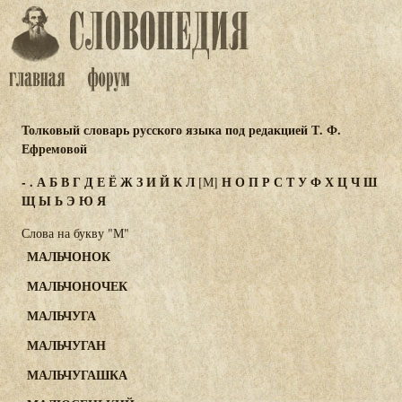
Толковый словарь русского языка под редакцией Т. Ф.
Ефремовой
-
.
А
Б
В
Г
Д
Е
Ё
Ж
З
И
Й
К
Л
Н
О
П
Р
С
Т
У
Ф
Х
Ц
Ч
Ш
[М]
Щ
Ы
Ь
Э
Ю
Я
Слова на букву "М"
МАЛЬЧОНОК
МАЛЬЧОНОЧЕК
МАЛЬЧУГА
МАЛЬЧУГАН
МАЛЬЧУГАШКА