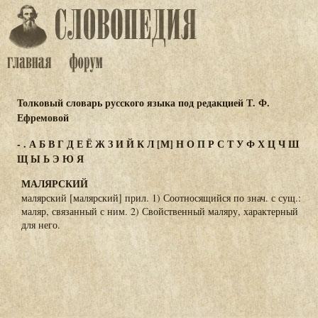
Толковый словарь русского языка под редакцией Т. Ф.
Ефремовой
-
.
А
Б
В
Г
Д
Е
Ё
Ж
З
И
Й
К
Л
[М]
Н
О
П
Р
С
Т
У
Ф
Х
Ц
Ч
Ш
Щ
Ы
Ь
Э
Ю
Я
МАЛЯРСКИЙ
малярский [малярский] прил. 1) Соотносящийся по знач. с сущ.:
маляр, связанный с ним. 2) Свойственный маляру, характерный
для него.