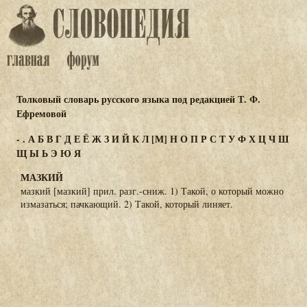
Толковый словарь русского языка под редакцией Т. Ф.
Ефремовой
-
.
А
Б
В
Г
Д
Е
Ё
Ж
З
И
Й
К
Л
[М]
Н
О
П
Р
С
Т
У
Ф
Х
Ц
Ч
Ш
Щ
Ы
Ь
Э
Ю
Я
МАЗКИЙ
мазкий [мазкий] прил. разг.-сниж. 1) Такой, о который можно
измазаться; пачкающий. 2) Такой, который линяет.