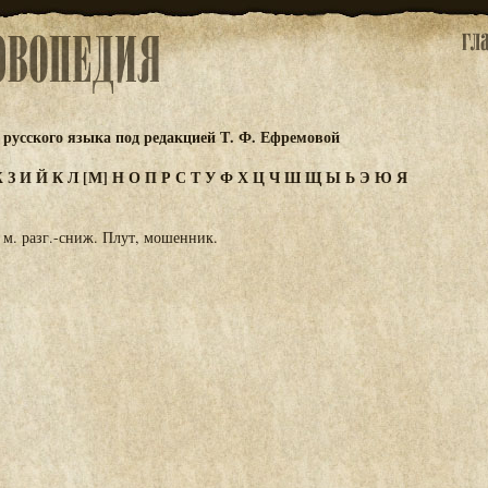
русского языка под редакцией Т. Ф. Ефремовой
Ж
З
И
Й
К
Л
[М]
Н
О
П
Р
С
Т
У
Ф
Х
Ц
Ч
Ш
Щ
Ы
Ь
Э
Ю
Я
 м. разг.-сниж. Плут, мошенник.