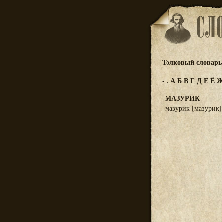
Толковый словарь 
-
.
А
Б
В
Г
Д
Е
Ё
МАЗУРИК
мазурик [мазурик]