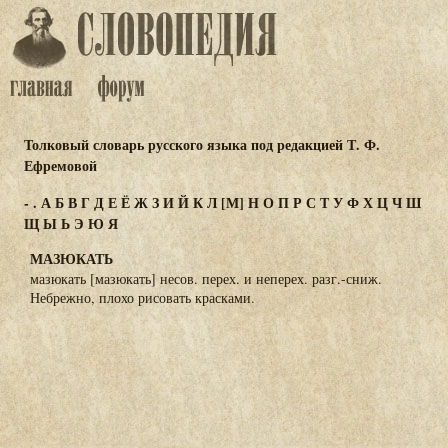
Толковый словарь русского языка под редакцией Т. Ф.
Ефремовой
-
.
А
Б
В
Г
Д
Е
Ё
Ж
З
И
Й
К
Л
[М]
Н
О
П
Р
С
Т
У
Ф
Х
Ц
Ч
Ш
Щ
Ы
Ь
Э
Ю
Я
МАЗЮКАТЬ
мазюкать [мазюкать] несов. перех. и неперех. разг.-сниж.
Небрежно, плохо рисовать красками.