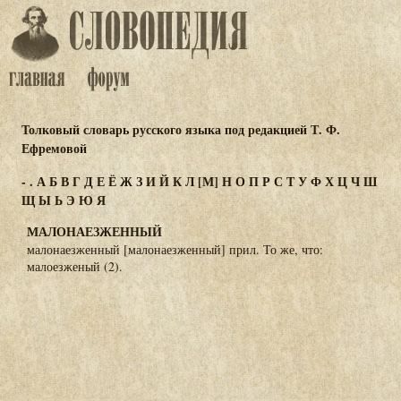
Толковый словарь русского языка под редакцией Т. Ф.
Ефремовой
-
.
А
Б
В
Г
Д
Е
Ё
Ж
З
И
Й
К
Л
[М]
Н
О
П
Р
С
Т
У
Ф
Х
Ц
Ч
Ш
Щ
Ы
Ь
Э
Ю
Я
МАЛОНАЕЗЖЕННЫЙ
малонаезженный [малонаезженный] прил. То же, что:
малоезженый (2).