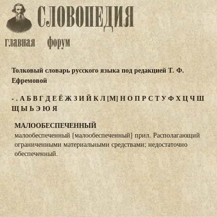
Толковый словарь русского языка под редакцией Т. Ф.
Ефремовой
-
.
А
Б
В
Г
Д
Е
Ё
Ж
З
И
Й
К
Л
[М]
Н
О
П
Р
С
Т
У
Ф
Х
Ц
Ч
Ш
Щ
Ы
Ь
Э
Ю
Я
МАЛООБЕСПЕЧЕННЫЙ
малообеспеченный [малообеспеченный] прил. Располагающий
ограниченными материальными средствами; недостаточно
обеспеченный.