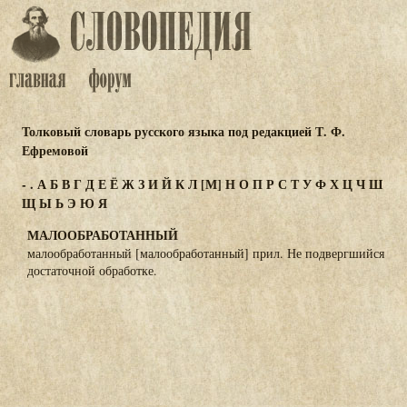
Толковый словарь русского языка под редакцией Т. Ф.
Ефремовой
-
.
А
Б
В
Г
Д
Е
Ё
Ж
З
И
Й
К
Л
[М]
Н
О
П
Р
С
Т
У
Ф
Х
Ц
Ч
Ш
Щ
Ы
Ь
Э
Ю
Я
МАЛООБРАБОТАННЫЙ
малообработанный [малообработанный] прил. Не подвергшийся
достаточной обработке.