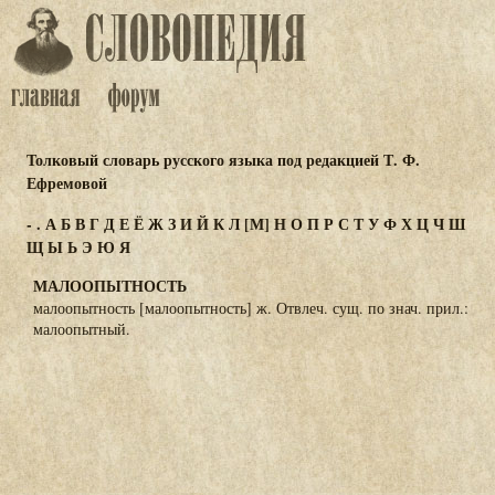
Толковый словарь русского языка под редакцией Т. Ф.
Ефремовой
-
.
А
Б
В
Г
Д
Е
Ё
Ж
З
И
Й
К
Л
[М]
Н
О
П
Р
С
Т
У
Ф
Х
Ц
Ч
Ш
Щ
Ы
Ь
Э
Ю
Я
МАЛООПЫТНОСТЬ
малоопытность [малоопытность] ж. Отвлеч. сущ. по знач. прил.:
малоопытный.