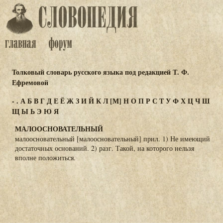
Толковый словарь русского языка под редакцией Т. Ф.
Ефремовой
-
.
А
Б
В
Г
Д
Е
Ё
Ж
З
И
Й
К
Л
[М]
Н
О
П
Р
С
Т
У
Ф
Х
Ц
Ч
Ш
Щ
Ы
Ь
Э
Ю
Я
МАЛООСНОВАТЕЛЬНЫЙ
малоосновательный [малоосновательный] прил. 1) Не имеющий
достаточных оснований. 2) разг. Такой, на которого нельзя
вполне положиться.