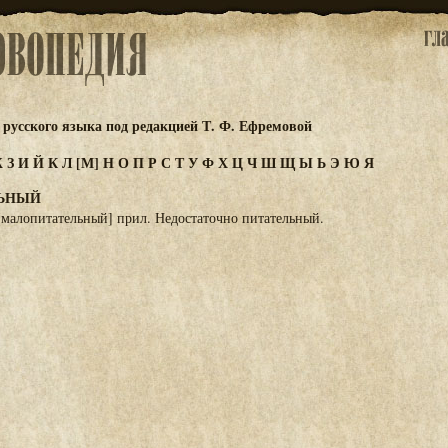
русского языка под редакцией Т. Ф. Ефремовой
Ж
З
И
Й
К
Л
[М]
Н
О
П
Р
С
Т
У
Ф
Х
Ц
Ч
Ш
Щ
Ы
Ь
Э
Ю
Я
ЬНЫЙ
малопитательный] прил. Недостаточно питательный.