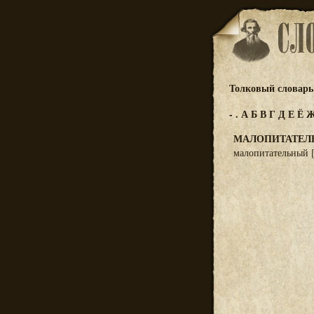
Толковый словарь 
-
.
А
Б
В
Г
Д
Е
Ё
МАЛОПИТАТЕЛ
малопитательный [