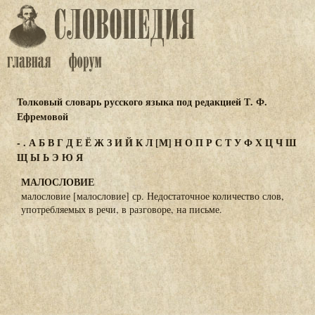
Толковый словарь русского языка под редакцией Т. Ф.
Ефремовой
-
.
А
Б
В
Г
Д
Е
Ё
Ж
З
И
Й
К
Л
[М]
Н
О
П
Р
С
Т
У
Ф
Х
Ц
Ч
Ш
Щ
Ы
Ь
Э
Ю
Я
МАЛОСЛОВИЕ
малословие [малословие] ср. Недостаточное количество слов,
употребляемых в речи, в разговоре, на письме.