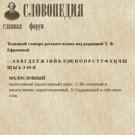
Толковый словарь русского языка под редакцией Т. Ф.
Ефремовой
-
.
А
Б
В
Г
Д
Е
Ё
Ж
З
И
Й
К
Л
[М]
Н
О
П
Р
С
Т
У
Ф
Х
Ц
Ч
Ш
Щ
Ы
Ь
Э
Ю
Я
МАЛОСЛОВНЫЙ
малословный [малословный] прил. 1) Не склонный к
многословию; неразговорчивый. 2) Содержащий в себе мало
слов.