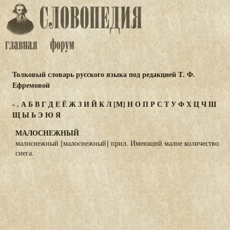
Толковый словарь русского языка под редакцией Т. Ф.
Ефремовой
-
.
А
Б
В
Г
Д
Е
Ё
Ж
З
И
Й
К
Л
[М]
Н
О
П
Р
С
Т
У
Ф
Х
Ц
Ч
Ш
Щ
Ы
Ь
Э
Ю
Я
МАЛОСНЕЖНЫЙ
малоснежный [малоснежный] прил. Имеющий малое количество
снега.