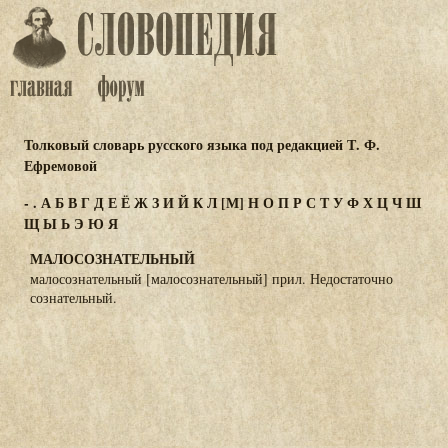
Толковый словарь русского языка под редакцией Т. Ф.
Ефремовой
-
.
А
Б
В
Г
Д
Е
Ё
Ж
З
И
Й
К
Л
[М]
Н
О
П
Р
С
Т
У
Ф
Х
Ц
Ч
Ш
Щ
Ы
Ь
Э
Ю
Я
МАЛОСОЗНАТЕЛЬНЫЙ
малосознательный [малосознательный] прил. Недостаточно
сознательный.