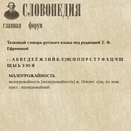
Толковый словарь русского языка под редакцией Т. Ф.
Ефремовой
-
.
А
Б
В
Г
Д
Е
Ё
Ж
З
И
Й
К
Л
[М]
Н
О
П
Р
С
Т
У
Ф
Х
Ц
Ч
Ш
Щ
Ы
Ь
Э
Ю
Я
МАЛОУРОЖАЙНОСТЬ
малоурожайность [малоурожайность] ж. Отвлеч. сущ. по знач.
прил.: малоурожайный.