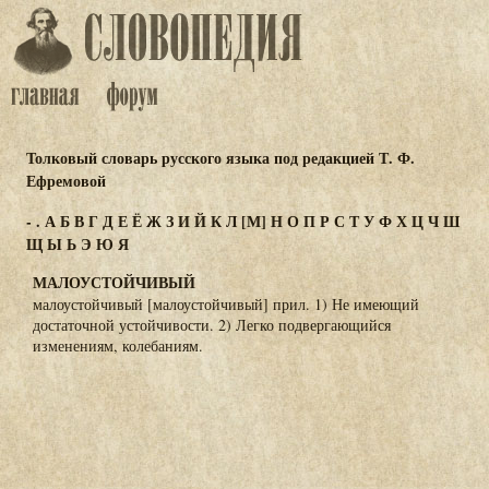
Толковый словарь русского языка под редакцией Т. Ф.
Ефремовой
-
.
А
Б
В
Г
Д
Е
Ё
Ж
З
И
Й
К
Л
[М]
Н
О
П
Р
С
Т
У
Ф
Х
Ц
Ч
Ш
Щ
Ы
Ь
Э
Ю
Я
МАЛОУСТОЙЧИВЫЙ
малоустойчивый [малоустойчивый] прил. 1) Не имеющий
достаточной устойчивости. 2) Легко подвергающийся
изменениям, колебаниям.