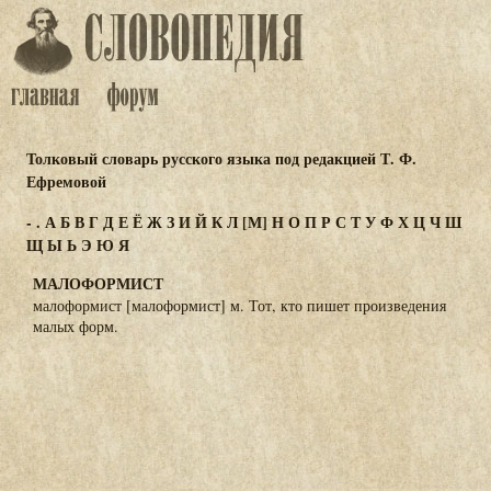
Толковый словарь русского языка под редакцией Т. Ф.
Ефремовой
-
.
А
Б
В
Г
Д
Е
Ё
Ж
З
И
Й
К
Л
[М]
Н
О
П
Р
С
Т
У
Ф
Х
Ц
Ч
Ш
Щ
Ы
Ь
Э
Ю
Я
МАЛОФОРМИСТ
малоформист [малоформист] м. Тот, кто пишет произведения
малых форм.