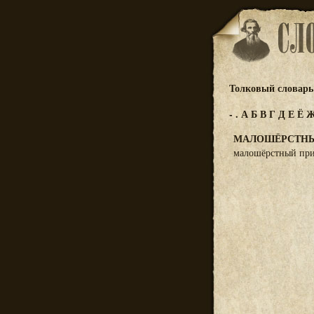
Толковый словарь 
-
.
А
Б
В
Г
Д
Е
Ё
МАЛОШЁРСТН
малошёрстный при