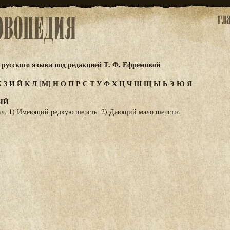
русского языка под редакцией Т. Ф. Ефремовой
Ж
З
И
Й
К
Л
[М]
Н
О
П
Р
С
Т
У
Ф
Х
Ц
Ч
Ш
Щ
Ы
Ь
Э
Ю
Я
ЫЙ
л. 1) Имеющий редкую шерсть. 2) Дающий мало шерсти.