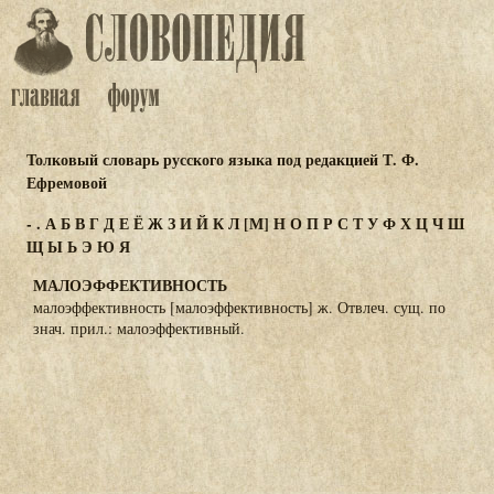
Толковый словарь русского языка под редакцией Т. Ф.
Ефремовой
-
.
А
Б
В
Г
Д
Е
Ё
Ж
З
И
Й
К
Л
[М]
Н
О
П
Р
С
Т
У
Ф
Х
Ц
Ч
Ш
Щ
Ы
Ь
Э
Ю
Я
МАЛОЭФФЕКТИВНОСТЬ
малоэффективность [малоэффективность] ж. Отвлеч. сущ. по
знач. прил.: малоэффективный.