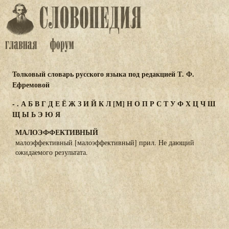
Толковый словарь русского языка под редакцией Т. Ф.
Ефремовой
-
.
А
Б
В
Г
Д
Е
Ё
Ж
З
И
Й
К
Л
[М]
Н
О
П
Р
С
Т
У
Ф
Х
Ц
Ч
Ш
Щ
Ы
Ь
Э
Ю
Я
МАЛОЭФФЕКТИВНЫЙ
малоэффективный [малоэффективный] прил. Не дающий
ожидаемого результата.