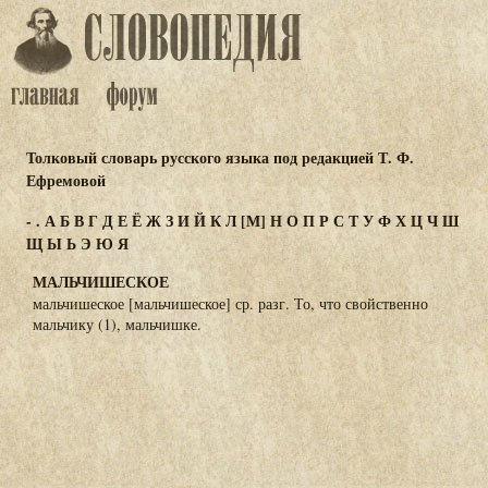
Толковый словарь русского языка под редакцией Т. Ф.
Ефремовой
-
.
А
Б
В
Г
Д
Е
Ё
Ж
З
И
Й
К
Л
[М]
Н
О
П
Р
С
Т
У
Ф
Х
Ц
Ч
Ш
Щ
Ы
Ь
Э
Ю
Я
МАЛЬЧИШЕСКОЕ
мальчишеское [мальчишеское] ср. разг. То, что свойственно
мальчику (1), мальчишке.