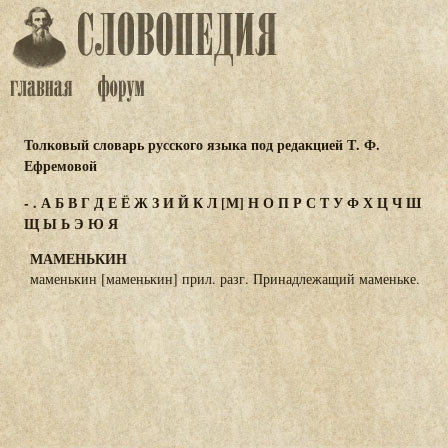
Толковый словарь русского языка под редакцией Т. Ф.
Ефремовой
-
.
А
Б
В
Г
Д
Е
Ё
Ж
З
И
Й
К
Л
[М]
Н
О
П
Р
С
Т
У
Ф
Х
Ц
Ч
Ш
Щ
Ы
Ь
Э
Ю
Я
МАМЕНЬКИН
маменькин [маменькин] прил. разг. Принадлежащий маменьке.