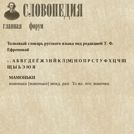
Толковый словарь русского языка под редакцией Т. Ф.
Ефремовой
-
.
А
Б
В
Г
Д
Е
Ё
Ж
З
И
Й
К
Л
[М]
Н
О
П
Р
С
Т
У
Ф
Х
Ц
Ч
Ш
Щ
Ы
Ь
Э
Ю
Я
МАМОНЬКИ
мамоньки [мамоньки] межд. разг. То же, что: мамочки.