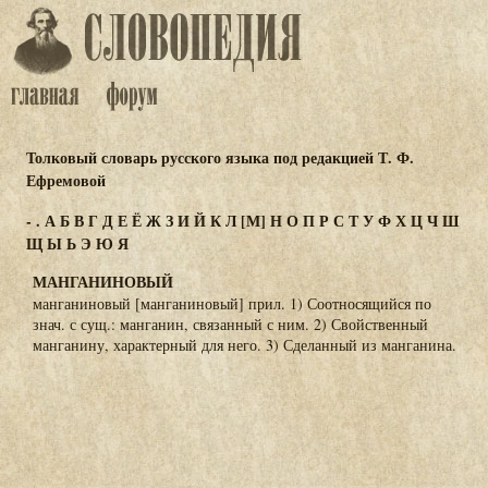
Толковый словарь русского языка под редакцией Т. Ф.
Ефремовой
-
.
А
Б
В
Г
Д
Е
Ё
Ж
З
И
Й
К
Л
[М]
Н
О
П
Р
С
Т
У
Ф
Х
Ц
Ч
Ш
Щ
Ы
Ь
Э
Ю
Я
МАНГАНИНОВЫЙ
манганиновый [манганиновый] прил. 1) Соотносящийся по
знач. с сущ.: манганин, связанный с ним. 2) Свойственный
манганину, характерный для него. 3) Сделанный из манганина.