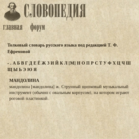
Толковый словарь русского языка под редакцией Т. Ф.
Ефремовой
-
.
А
Б
В
Г
Д
Е
Ё
Ж
З
И
Й
К
Л
[М]
Н
О
П
Р
С
Т
У
Ф
Х
Ц
Ч
Ш
Щ
Ы
Ь
Э
Ю
Я
МАНДОЛИНА
мандолина [мандолина] ж. Струнный щипковый музыкальный
инструмент (обычно с овальным корпусом), на котором играют
роговой пластинкой.