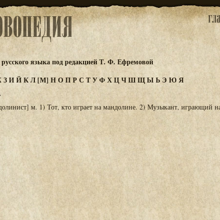
русского языка под редакцией Т. Ф. Ефремовой
Ж
З
И
Й
К
Л
[М]
Н
О
П
Р
С
Т
У
Ф
Х
Ц
Ч
Ш
Щ
Ы
Ь
Э
Ю
Я
Т
олинист] м. 1) Тот, кто играет на мандолине. 2) Музыкант, играющий н