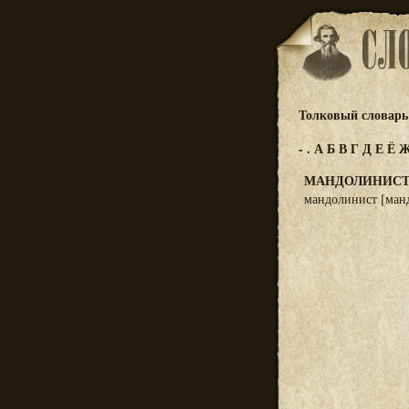
Толковый словарь 
-
.
А
Б
В
Г
Д
Е
Ё
МАНДОЛИНИС
мандолинист [манд