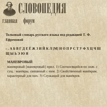
Толковый словарь русского языка под редакцией Т. Ф.
Ефремовой
-
.
А
Б
В
Г
Д
Е
Ё
Ж
З
И
Й
К
Л
[М]
Н
О
П
Р
С
Т
У
Ф
Х
Ц
Ч
Ш
Щ
Ы
Ь
Э
Ю
Я
МАНЕВРОВЫЙ
маневровый [маневровый] прил. 1) Соотносящийся по знач. с
сущ.: манёвры, связанный с ним. 2) Свойственный манёврам,
характерный для них. 3) Служащий для манёвров.