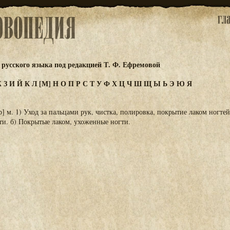
русского языка под редакцией Т. Ф. Ефремовой
Ж
З
И
Й
К
Л
[М]
Н
О
П
Р
С
Т
У
Ф
Х
Ц
Ч
Ш
Щ
Ы
Ь
Э
Ю
Я
м. 1) Уход за пальцами рук, чистка, полировка, покрытие лаком ногтей. 
и. б) Покрытые лаком, ухоженные ногти.