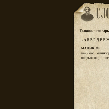
Толковый словарь 
-
.
А
Б
В
Г
Д
Е
Ё
МАНИКЮР
маникюр [маникюр] 
покрывающий ногт