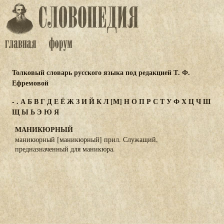
Толковый словарь русского языка под редакцией Т. Ф.
Ефремовой
-
.
А
Б
В
Г
Д
Е
Ё
Ж
З
И
Й
К
Л
[М]
Н
О
П
Р
С
Т
У
Ф
Х
Ц
Ч
Ш
Щ
Ы
Ь
Э
Ю
Я
МАНИКЮРНЫЙ
маникюрный [маникюрный] прил. Служащий,
предназначенный для маникюра.