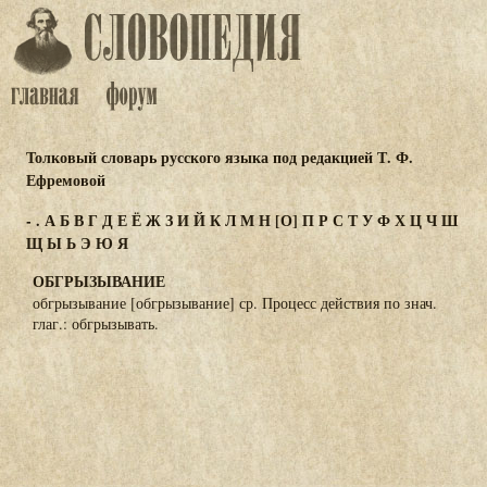
Толковый словарь русского языка под редакцией Т. Ф.
Ефремовой
-
.
А
Б
В
Г
Д
Е
Ё
Ж
З
И
Й
К
Л
М
Н
[О]
П
Р
С
Т
У
Ф
Х
Ц
Ч
Ш
Щ
Ы
Ь
Э
Ю
Я
ОБГРЫЗЫВАНИЕ
обгрызывание [обгрызывание] ср. Процесс действия по знач.
глаг.: обгрызывать.