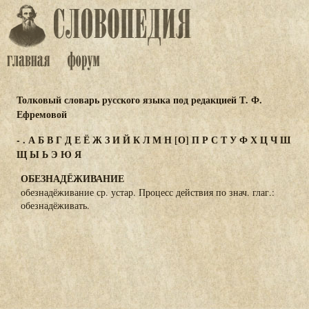
Толковый словарь русского языка под редакцией Т. Ф.
Ефремовой
-
.
А
Б
В
Г
Д
Е
Ё
Ж
З
И
Й
К
Л
М
Н
[О]
П
Р
С
Т
У
Ф
Х
Ц
Ч
Ш
Щ
Ы
Ь
Э
Ю
Я
ОБЕЗНАДЁЖИВАНИЕ
обезнадёживание ср. устар. Процесс действия по знач. глаг.:
обезнадёживать.