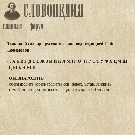
Толковый словарь русского языка под редакцией Т. Ф.
Ефремовой
-
.
А
Б
В
Г
Д
Е
Ё
Ж
З
И
Й
К
Л
М
Н
[О]
П
Р
С
Т
У
Ф
Х
Ц
Ч
Ш
Щ
Ы
Ь
Э
Ю
Я
ОБЕЗНАРОДИТЬ
обезнародить [обезнародить] сов. перех. устар. Лишить
самобытности, уничтожить национальные особенности.