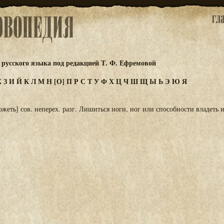
русского языка под редакцией Т. Ф. Ефремовой
Ж
З
И
Й
К
Л
М
Н
[О]
П
Р
С
Т
У
Ф
Х
Ц
Ч
Ш
Щ
Ы
Ь
Э
Ю
Я
ожеть] сов. неперех. разг. Лишиться ноги, ног или способности владеть 