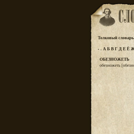
Толковый словарь 
-
.
А
Б
В
Г
Д
Е
Ё
ОБЕЗНОЖЕТЬ
обезножеть [обезн