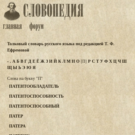
Толковый словарь русского языка под редакцией Т. Ф.
Ефремовой
-
.
А
Б
В
Г
Д
Е
Ё
Ж
З
И
Й
К
Л
М
Н
О
Р
С
Т
У
Ф
Х
Ц
Ч
Ш
[П]
Щ
Ы
Ь
Э
Ю
Я
Слова на букву "П"
ПАТЕНТООБЛАДАТЕЛЬ
ПАТЕНТОСПОСОБНОСТЬ
ПАТЕНТОСПОСОБНЫЙ
ПАТЕР
ПАТЕРА