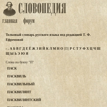
Толковый словарь русского языка под редакцией Т. Ф.
Ефремовой
-
.
А
Б
В
Г
Д
Е
Ё
Ж
З
И
Й
К
Л
М
Н
О
Р
С
Т
У
Ф
Х
Ц
Ч
Ш
[П]
Щ
Ы
Ь
Э
Ю
Я
Слова на букву "П"
ПАСК
ПАСКВИЛЬ
ПАСКВИЛЬНЫЙ
ПАСКВИЛЯНТ
ПАСКВИЛЯНТСКИЙ