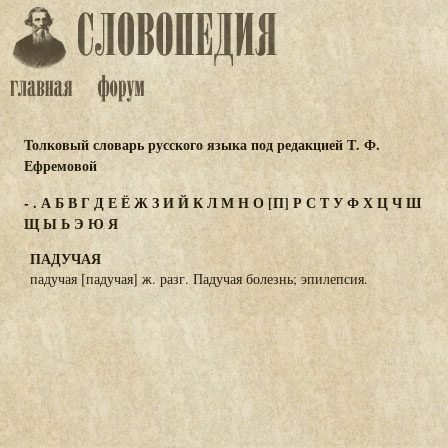
Толковый словарь русского языка под редакцией Т. Ф.
Ефремовой
-
.
А
Б
В
Г
Д
Е
Ё
Ж
З
И
Й
К
Л
М
Н
О
[П]
Р
С
Т
У
Ф
Х
Ц
Ч
Ш
Щ
Ы
Ь
Э
Ю
Я
ПАДУЧАЯ
падучая [падучая] ж. разг. Падучая болезнь; эпилепсия.