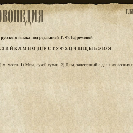
русского языка под редакцией Т. Ф. Ефремовой
Ж
З
И
Й
К
Л
М
Н
О
[П]
Р
С
Т
У
Ф
Х
Ц
Ч
Ш
Щ
Ы
Ь
Э
Ю
Я
 м. местн. 1) Мгла, сухой туман. 2) Дым, занесенный с дальних лесных 