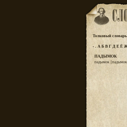
Толковый словарь 
-
.
А
Б
В
Г
Д
Е
Ё
ПАДЫМОК
падымок [падымок]