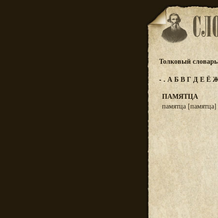
Толковый словарь 
-
.
А
Б
В
Г
Д
Е
Ё
ПАМЯТЦА
памятца [памятца] 