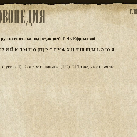
русского языка под редакцией Т. Ф. Ефремовой
Ж
З
И
Й
К
Л
М
Н
О
[П]
Р
С
Т
У
Ф
Х
Ц
Ч
Ш
Щ
Ы
Ь
Э
Ю
Я
ж. устар. 1) То же, что: памятка (1*2). 2) То же, что: памятцо.