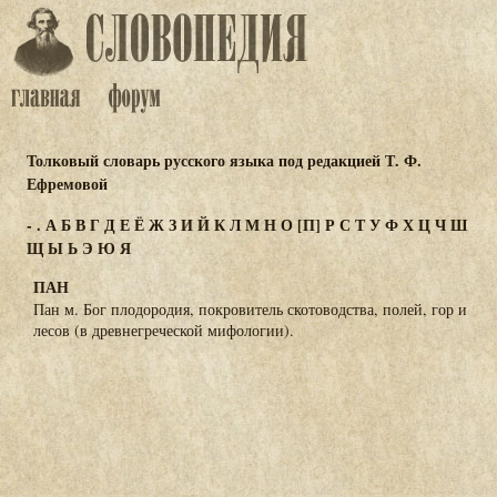
Толковый словарь русского языка под редакцией Т. Ф.
Ефремовой
-
.
А
Б
В
Г
Д
Е
Ё
Ж
З
И
Й
К
Л
М
Н
О
[П]
Р
С
Т
У
Ф
Х
Ц
Ч
Ш
Щ
Ы
Ь
Э
Ю
Я
ПАН
Пан м. Бог плодородия, покровитель скотоводства, полей, гор и
лесов (в древнегреческой мифологии).