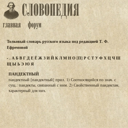
Толковый словарь русского языка под редакцией Т. Ф.
Ефремовой
-
.
А
Б
В
Г
Д
Е
Ё
Ж
З
И
Й
К
Л
М
Н
О
[П]
Р
С
Т
У
Ф
Х
Ц
Ч
Ш
Щ
Ы
Ь
Э
Ю
Я
ПАНДЕКТНЫЙ
пандектный [пандектный] прил. 1) Соотносящийся по знач. с
сущ.: пандекты, связанный с ним. 2) Свойственный пандектам,
характерный для них.