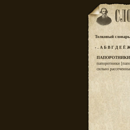
Толковый словарь 
-
.
А
Б
В
Г
Д
Е
Ё
ПАПОРОТНИКИ
папоротники [пап
сильно рассеченн