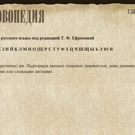
русского языка под редакцией Т. Ф. Ефремовой
Ж
З
И
Й
К
Л
М
Н
О
[П]
Р
С
Т
У
Ф
Х
Ц
Ч
Ш
Щ
Ы
Ь
Э
Ю
Я
оротники] мн. Подпорядок высших споровых травянистых, реже деревяни
ыми или сложными листьями.