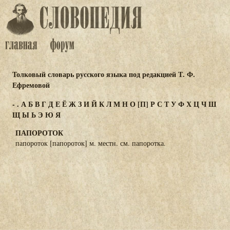
Толковый словарь русского языка под редакцией Т. Ф.
Ефремовой
-
.
А
Б
В
Г
Д
Е
Ё
Ж
З
И
Й
К
Л
М
Н
О
[П]
Р
С
Т
У
Ф
Х
Ц
Ч
Ш
Щ
Ы
Ь
Э
Ю
Я
ПАПОРОТОК
папороток [папороток] м. местн. см. папоротка.