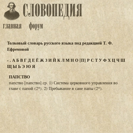
Толковый словарь русского языка под редакцией Т. Ф.
Ефремовой
-
.
А
Б
В
Г
Д
Е
Ё
Ж
З
И
Й
К
Л
М
Н
О
[П]
Р
С
Т
У
Ф
Х
Ц
Ч
Ш
Щ
Ы
Ь
Э
Ю
Я
ПАПСТВО
папство [папство] ср. 1) Система церковного управления во
главе с папой (2*). 2) Пребывание в сане папы (2*).