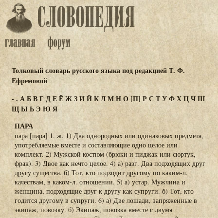
Толковый словарь русского языка под редакцией Т. Ф.
Ефремовой
-
.
А
Б
В
Г
Д
Е
Ё
Ж
З
И
Й
К
Л
М
Н
О
[П]
Р
С
Т
У
Ф
Х
Ц
Ч
Ш
Щ
Ы
Ь
Э
Ю
Я
ПАРА
пара [пара] 1. ж. 1) Два однородных или одинаковых предмета,
употребляемые вместе и составляющие одно целое или
комплект. 2) Мужской костюм (брюки и пиджак или сюртук,
фрак). 3) Двое как нечто целое. 4) а) разг. Два подходящих друг
другу существа. б) Тот, кто подходит другому по каким-л.
качествам, в каком-л. отношении. 5) а) устар. Мужчина и
женщина, подходящие друг к другу как супруги. б) Тот, кто
годится другому в супруги. 6) а) Две лошади, запряженные в
экипаж, повозку. б) Экипаж, повозка вместе с двумя