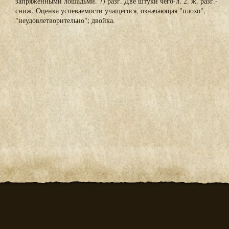
запряженными лошадьми. 7) разг. Две штуки чего-л. 2. ж. разг.-
сниж. Оценка успеваемости учащегося, означающая "плохо",
"неудовлетворительно"; двойка.